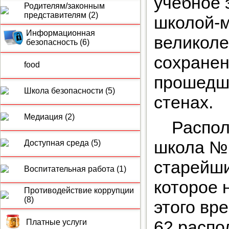
учебное 
Родителям/законным
представителям (2)
школой-м
Информационная
великоле
безопасность (6)
сохранен
food
прошедше
Школа безопасности (5)
стенах.
Медиация (2)
Распол
школа № 
Доступная среда (5)
старейши
Воспитательная работа (1)
которое 
Противодействие коррупции
(8)
этого вр
62 распо
Платные услуги