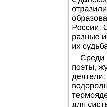
отразили
образова
России. 
разные и
их судьб
Среди 
поэты, ж
деятели:
водородн
термояде
для сист