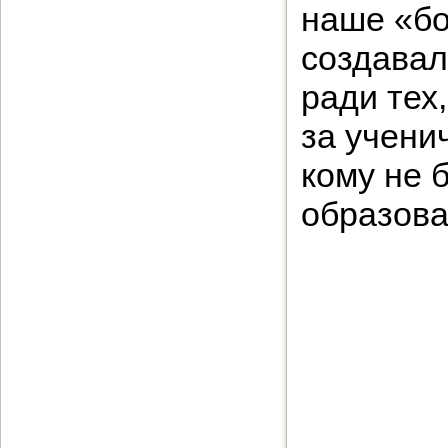
наше «бо
создавал
ради тех
за учени
кому не 
образова