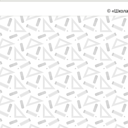
©
«Школа 