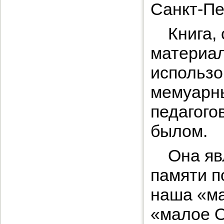
Санкт-Пе
Книга,
материал
использо
мемуарны
педагого
былом.
Она яв
памяти п
наша «ма
«малое О