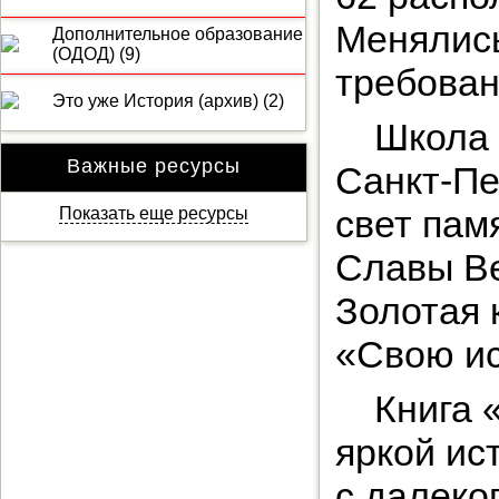
Менялись
Дополнительное образование
(ОДОД) (9)
требован
Это уже История (архив) (2)
Школа 
Важные ресурсы
Санкт-Пе
свет пам
Показать еще ресурсы
Славы Ве
Золотая 
«Свою и
Книга 
яркой ис
с далеког