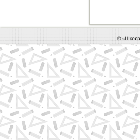
©
«Школа 