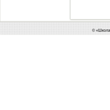
©
«Школа 