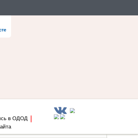
сте
ись в ОДОД
сайта