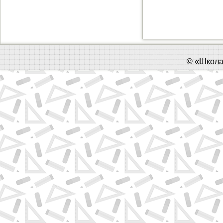
©
«Школа 