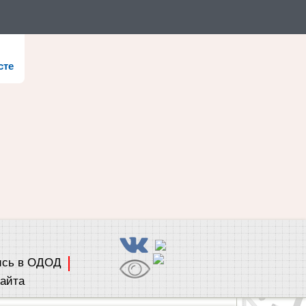
сте
ись в ОДОД
сайта